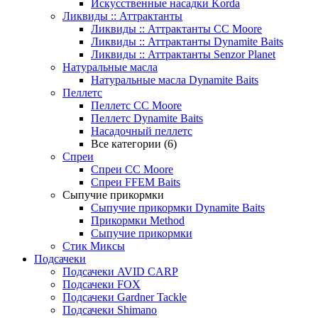
Искусственные насадки Korda
Ликвиды :: Аттрактанты
Ликвиды :: Аттрактанты CC Moore
Ликвиды :: Аттрактанты Dynamite Baits
Ликвиды :: Аттрактанты Senzor Planet
Натуральные масла
Натуральные масла Dynamite Baits
Пеллетс
Пеллетс CC Moore
Пеллетс Dynamite Baits
Насадочный пеллетс
Все категории (6)
Спреи
Спреи CC Moore
Спреи FFEM Baits
Сыпучие прикормки
Сыпучие прикормки Dynamite Baits
Прикормки Method
Сыпучие прикормки
Стик Миксы
Подсачеки
Подсачеки AVID CARP
Подсачеки FOX
Подсачеки Gardner Tackle
Подсачеки Shimano