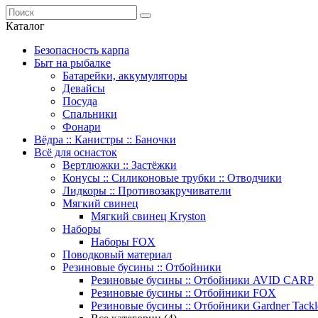
Каталог
Безопасность карпа
Быт на рыбалке
Батарейки, аккумуляторы
Девайсы
Посуда
Спальники
Фонари
Вёдра :: Канистры :: Баночки
Всё для оснасток
Вертлюжки :: Застёжки
Конусы :: Силиконовые трубки :: Отводчики
Лидкоры :: Противозакручиватели
Мягкий свинец
Мягкий свинец Kryston
Наборы
Наборы FOX
Поводковый материал
Резиновые бусины :: Отбойники
Резиновые бусины :: Отбойники AVID CARP
Резиновые бусины :: Отбойники FOX
Резиновые бусины :: Отбойники Gardner Tackl