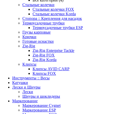
Все категории (4)
Стальные колечки
Стальные колечки FOX
Стальные колечки Korda
Стопора :: Крепления для насадок
Термоусадочные трубки
Термоусадочные трубки ESP
Грузы карповые
Крючки
Готовые оснастки
Zig-Rig
Zig-Rig Enterprise Tackle
Zig-Rig FOX
Zig-Rig Korda
Клипсы
Клипсы AVID CARP
Клипсы FOX
Инструменты :: Весы
Катушки
Лески и Шнуры
Лески
Шнуры и шоклидеры
Маркерование
Маркерование Cygnet
Маркерование ESP