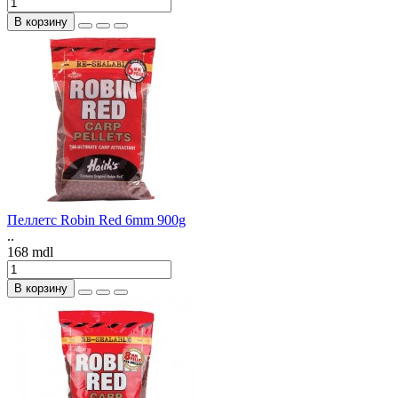
В корзину
Пеллетс Robin Red 6mm 900g
..
168 mdl
В корзину