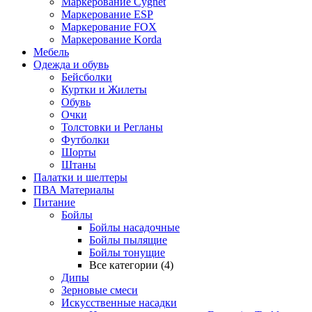
Маркерование Cygnet
Маркерование ESP
Маркерование FOX
Маркерование Korda
Мебель
Одежда и обувь
Бейсболки
Куртки и Жилеты
Обувь
Очки
Толстовки и Регланы
Футболки
Шорты
Штаны
Палатки и шелтеры
ПВА Материалы
Питание
Бойлы
Бойлы насадочные
Бойлы пылящие
Бойлы тонущие
Все категории (4)
Дипы
Зерновые смеси
Искусственные насадки