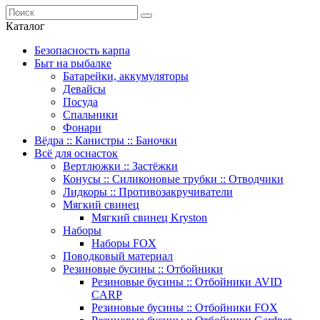
Каталог
Безопасность карпа
Быт на рыбалке
Батарейки, аккумуляторы
Девайсы
Посуда
Спальники
Фонари
Вёдра :: Канистры :: Баночки
Всё для оснасток
Вертлюжки :: Застёжки
Конусы :: Силиконовые трубки :: Отводчики
Лидкоры :: Противозакручиватели
Мягкий свинец
Мягкий свинец Kryston
Наборы
Наборы FOX
Поводковый материал
Резиновые бусины :: Отбойники
Резиновые бусины :: Отбойники AVID
CARP
Резиновые бусины :: Отбойники FOX