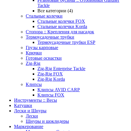
Резиновые бусины :: Отбойники Gardner
Tackle
Все категории (4)
Стальные колечки
Стальные колечки FOX
Стальные колечки Korda
Стопора :: Крепления для насадок
Термоусадочные трубки
Термоусадочные трубки ESP
Грузы карповые
Крючки
Готовые оснастки
Zig-Rig
Zig-Rig Enterprise Tackle
Zig-Rig FOX
Zig-Rig Korda
Клипсы
Клипсы AVID CARP
Клипсы FOX
Инструменты :: Весы
Катушки
Лески и Шнуры
Лески
Шнуры и шоклидеры
Маркерование