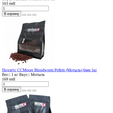
163 mdl
В корзину
Пеллетс CCMoore Bloodworm Pellets (Мотыль) 6мм 1кг
Вес::
1 кг
Вкус::
Мотыль
169 mdl
В корзину