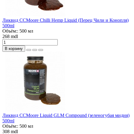
Ликвид CCMoore Chilli Hemp Liquid (Перец Чили и Конопля)
500ml
Объём::
500 мл
268 mdl
В корзину
Ликвид CCMoore Liquid GLM Compound (зеленогубая мидия)
500ml
Объём::
500 мл
308 mdl