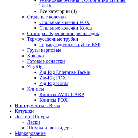
Резиновые бусины :: Отбойники Gardner
Tackle
Все категории (4)
Стальные колечки
Стальные колечки FOX
Стальные колечки Korda
Стопора :: Крепления для насадок
Термоусадочные трубки
Термоусадочные трубки ESP
Грузы карповые
Крючки
Готовые оснастки
Zig-Rig
Zig-Rig Enterprise Tackle
Zig-Rig FOX
Zig-Rig Korda
Клипсы
Клипсы AVID CARP
Клипсы FOX
Инструменты :: Весы
Катушки
Лески и Шнуры
Лески
Шнуры и шоклидеры
Маркерование