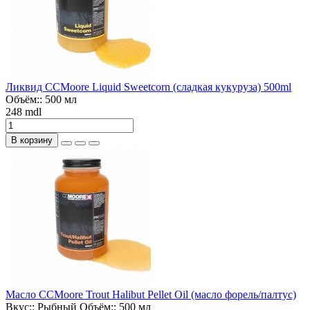
Ликвид CCMoore Liquid Sweetcorn (сладкая кукуруза) 500ml
Объём::
500 мл
248 mdl
В корзину
Масло CCMoore Trout Halibut Pellet Oil (масло форель/палтус)
Вкус::
Рыбный
Объём::
500 мл