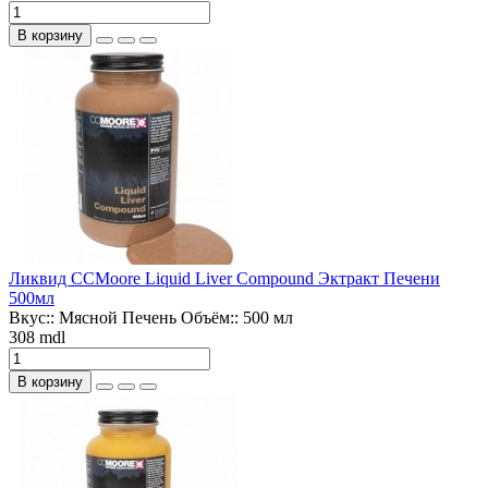
В корзину
Ликвид CCMoore Liquid Liver Compound Эктракт Печени
500мл
Вкус::
Мясной Печень
Объём::
500 мл
308 mdl
В корзину