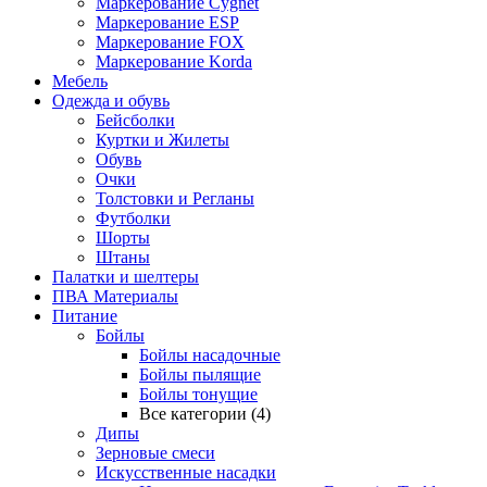
Маркерование Cygnet
Маркерование ESP
Маркерование FOX
Маркерование Korda
Мебель
Одежда и обувь
Бейсболки
Куртки и Жилеты
Обувь
Очки
Толстовки и Регланы
Футболки
Шорты
Штаны
Палатки и шелтеры
ПВА Материалы
Питание
Бойлы
Бойлы насадочные
Бойлы пылящие
Бойлы тонущие
Все категории (4)
Дипы
Зерновые смеси
Искусственные насадки