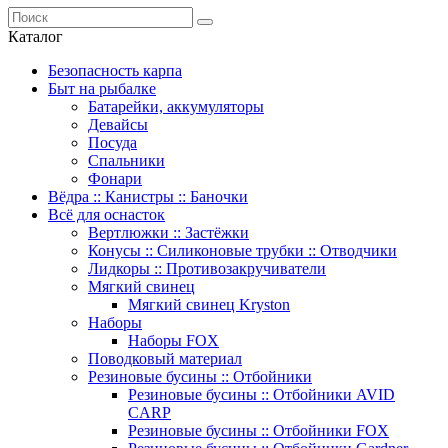
Каталог
Безопасность карпа
Быт на рыбалке
Батарейки, аккумуляторы
Девайсы
Посуда
Спальники
Фонари
Вёдра :: Канистры :: Баночки
Всё для оснасток
Вертлюжки :: Застёжки
Конусы :: Силиконовые трубки :: Отводчики
Лидкоры :: Противозакручиватели
Мягкий свинец
Мягкий свинец Kryston
Наборы
Наборы FOX
Поводковый материал
Резиновые бусины :: Отбойники
Резиновые бусины :: Отбойники AVID
CARP
Резиновые бусины :: Отбойники FOX