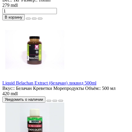
279 mdl
В корзину
Liquid Belachan Extract (белачан) ликвид 500ml
Вкус::
Белачан Креветки Морепродукты
Объём::
500 мл
420 mdl
Уведомить о наличии