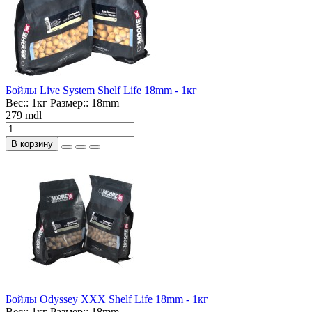
Бойлы Live System Shelf Life 18mm - 1кг
Вес::
1кг
Размер::
18mm
279 mdl
В корзину
Бойлы Odyssey XXX Shelf Life 18mm - 1кг
Вес::
1кг
Размер::
18mm